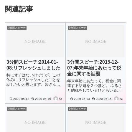
関連記事
3分間スピーチ
3分間スピーチ
3分間スピーチ:2014-01-
3分間スピーチ:2015-12-
08:リフレッシュしました
07:年末年始にあたって税
金に関する話題
特にオチはないのですが、この
休みにリフレッシュしたことを
年末年始にあたって、税金に関
話したいと思います。皆さん
連する話題を２つほど。 ふるさ
は、年末年始にどこか旅行とか
と納税をしているひともいると
に行きましたでしょうか？以前
思いますが、もし、限度額いっ
にもお話しましたが、我が家は
kz
kz
2020-05-12
2020-05-15
2020-05-13
2020-05-15
ぱいに寄付しようとしているひ
現在、長男の高校受験モードで
とは、要注意。駆け込みで申し
して、どこにも行きませんでし
込むと、自治体によっては、来
3分間スピーチ
3分間スピーチ
た。本人は、ほぼ毎...
年の扱いになってしまうことも
あるので。 N...