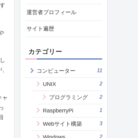
す
運営者プロフィール
サイト遍歴
や
カテゴリー
し
が、
11
コンピューター
2
UNIX
2
プログラミング
キャ
っ
1
RaspberryPi
回
3
Webサイト構築
2
Windows