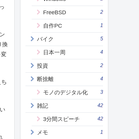
っ
2
FreeBSD
1
自作PC
ン
5
バイク
り換
4
日本一周
を変
2
投資
4
断捨離
えち
3
モノのデジタル化
42
雑記
い
42
3分間スピーチ
1
メモ
れ