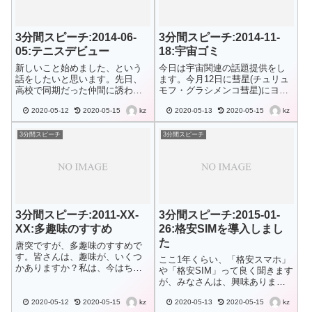
3分間スピーチ:2014-06-
3分間スピーチ:2014-11-
05:テニスデビュー
18:宇宙ゴミ
新しいこと始めました、という
今日は宇宙関連の話題提供をし
話をしたいと思います。先日、
ます。今月12日に彗星(チュリュ
高校で同期だった仲間に誘われ
モフ・グラシメンコ彗星)にヨー
て、テニスデビューしました。
ロッパの実験用着陸機「フィラ
kz
kz
2020-05-12
2020-05-15
2020-05-13
2020-05-15
本当は、半年前にデビューすべ
エ」が着陸しました。残念なが
く、ラケットやシューズ、それ
ら、着陸予定場所に降りようと
から、ルールブックやDVD付き
したが、2度バウンドして太陽光
3分間スピーチ
3分間スピーチ
のテニス本まで購入して、万全
が当たらない場所に着陸してし
の態勢だったん...
まったの...
3分間スピーチ:2011-XX-
3分間スピーチ:2015-01-
XX:多趣味のすすめ
26:格安SIMを導入しまし
た
唐突ですが、多趣味のすすめで
す。皆さんは、趣味が、いくつ
ここ1年くらい、「格安スマホ」
かありますか？私は、今はちょ
や「格安SIM」って良く聞きます
っとご無沙汰のものもあります
が、みなさんは、興味あります
が、サッカー、バイク、ボート
か？既に、切り替えた方もいる
(ジェットスキー)、アマチュア無
kz
kz
2020-05-12
2020-05-15
2020-05-13
2020-05-15
かも知れませんが、全然仕組み